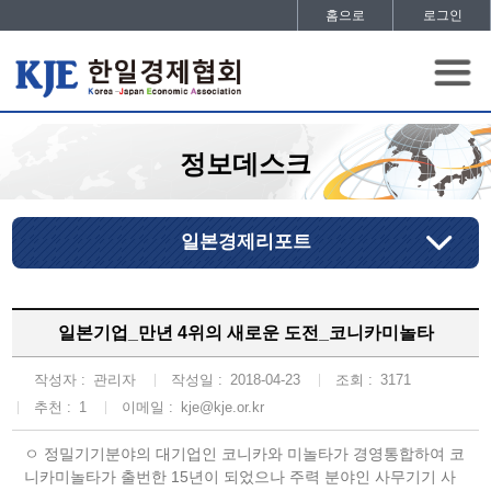
홈으로
로그인
정보데스크
일본경제리포트
일본기업_만년 4위의 새로운 도전_코니카미놀타
작성자 :
관리자
작성일 :
2018-04-23
조회 :
3171
추천 :
1
이메일 :
kje@kje.or.kr
ㅇ 정밀기기분야의 대기업인 코니카와 미놀타가 경영통합하여 코
니카미놀타가 출번한 15년이 되었으나 주력 분야인 사무기기 사