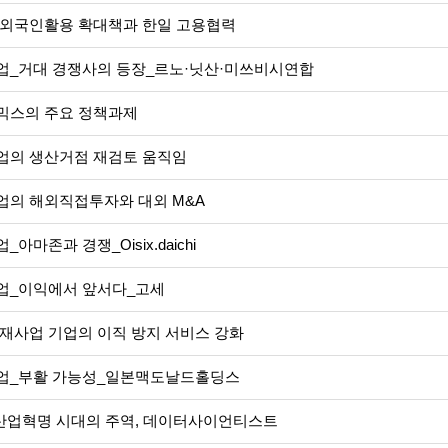
 외국인활용 확대책과 한일 고용협력
업_거대 경쟁사의 등장_르노·닛산·미쓰비시연합
믹스의 주요 정책과제
업의 생산거점 재검토 움직임
업의 해외직접투자와 대외 M&A
아마존과 경쟁_Oisix.daichi
업_이익에서 앞서다_고세
재사업 기업의 이직 방지 서비스 강화
업_부활 가능성_일본맥도날드홀딩스
 산업혁명 시대의 주역, 데이터사이언티스트