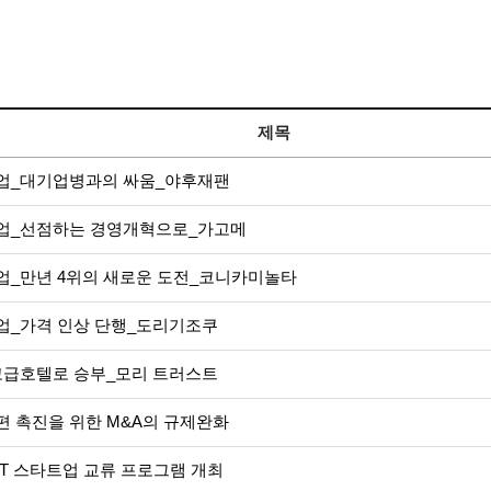
제목
업_대기업병과의 싸움_야후재팬
업_선점하는 경영개혁으로_가고메
업_만년 4위의 새로운 도전_코니카미놀타
업_가격 인상 단행_도리기조쿠
고급호텔로 승부_모리 트러스트
 촉진을 위한 M&A의 규제완화
CT 스타트업 교류 프로그램 개최