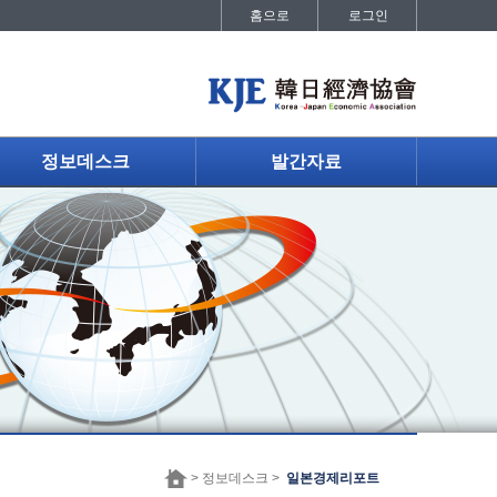
홈으로
로그인
정보데스크
발간자료
> 정보데스크 >
일본경제리포트