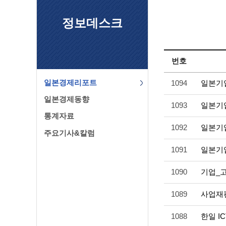
정보데스크
번호
일본경제리포트
1094
일본기
일본경제동향
1093
일본기
통계자료
1092
일본기
주요기사&칼럼
1091
일본기
1090
기업_
1089
사업재편
1088
한일 I