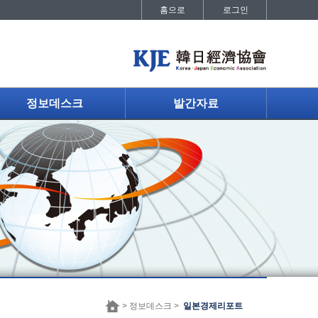
홈으로
로그인
정보데스크
발간자료
> 정보데스크 >
일본경제리포트