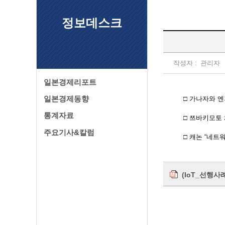
정보데스크
작성자 :
관리자
일본경제리포트
일본경제동향
□ 가나자와 엔
통계자료
□ 쯔바키모토 
주요기사&칼럼
□ 캐논 “네트
(IoT_선행