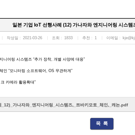
일본 기업 IoT 선행사례 (12) 가나자와 엔지니어링 시스템즈
작성일 :
2021-03-26
조회 :
1833
추천 :
1
이메일 :
kje@kj
지니어링 시스템즈 “추가 장착, 개별 사양에 대응”
체인 “모니터링 소프트웨어, OS 무관하게”
워크 카메라 활용확대”
사례_12)_가나자와_엔지니어링_시스템즈,_쯔바키모토_체인,_캐논.pdf
목 록