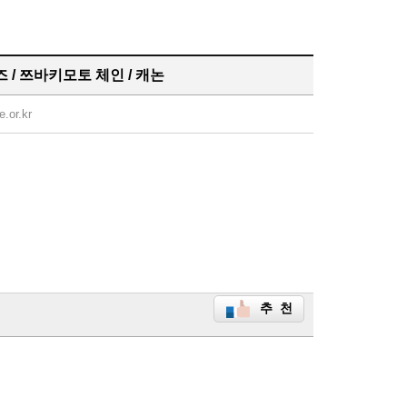
 / 쯔바키모토 체인 / 캐논
e.or.kr
추 천