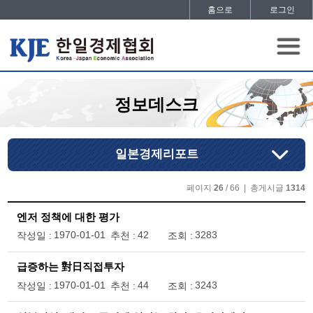
홈으로
로그인
정보데스크
일본경제리포트
페이지
26
/ 66 | 총게시글
1314
엔저 정책에 대한 평가
1970-01-01
42
3283
작성일 :
추천 :
조회 :
급증하는 對日직접투자
1970-01-01
44
3243
작성일 :
추천 :
조회 :