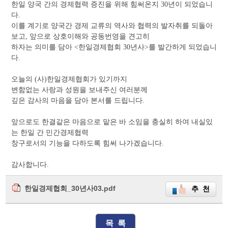
한일 양국 간의 경제협력 증진을 위해 힘써온지
년이 되었습니
30
다
.
이를 계기로 양국간 경제 교류의 역사와 협력의 발자취를 되돌아
보고
앞으로 상호이해와 공동번영을 견고히
,
하자는 의미를 담아
한일경제협회
년사
를 발간하게 되었습니
<
30
>
다
.
오늘의
사
한일경제협회가 있기까지
(
)
변함없는 사랑과 성원을 보내주신 여러분께
깊은 감사의 마음을 담아 본서를 드립니다
.
앞으로도 한결같은 마음으로 맡은 바 소임을 충실히 하여 내실있
는 한일 간 민간경제협력
창구로서의 기능을 다하도록 힘써 나가겠습니다
.
감사합니다
.
한일경제협회_30년사03.pdf
추 천
목 록