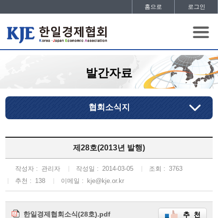
홈으로
로그인
발간자료
협회소식지
제28호(2013년 발행)
작성자 :
관리자
작성일 :
2014-03-05
조회 :
3763
추천 :
138
이메일 :
kje@kje.or.kr
한일경제협회소식(28호).pdf
추 천