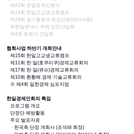
제42회 한일경제인회의
제14회 한일고교생교류캠프
제29회 정기총회 & 회장단회의(이사회)
주한일본대사 주최 만찬간담회
제4회 회원사 간담회
협회사업 하반기 개최안내
제15회 한일고교생교류캠프
제11회 한·일(호쿠리쿠)경제교류회의
제17회 한·일(큐슈)경제교류회의
제10회 환황해 경제·기술교류회의
※ 제4회 일한경제 심포지엄
한일경제인회의 특집
프로그램 개요
단장단 예방활동
주요 발표자료
· 한국측 단장 개회사 (조석래 회장)