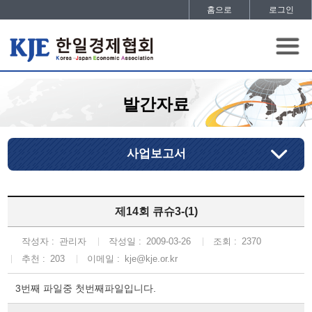
홈으로
로그인
발간자료
사업보고서
제14회 큐슈3-(1)
작성자 :
관리자
작성일 :
2009-03-26
조회 :
2370
추천 :
203
이메일 :
kje@kje.or.kr
3번째 파일중 첫번째파일입니다.