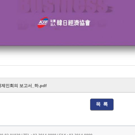
경제인회의 보고서_하.pdf
목 록