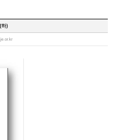
하)
e.or.kr