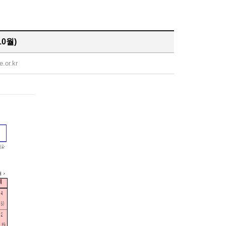
0월)
e.or.kr