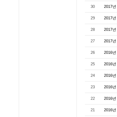
30
2017
29
2017
28
2017
27
2017
26
2016
25
2016
24
2016
23
2016
22
2016
21
2016