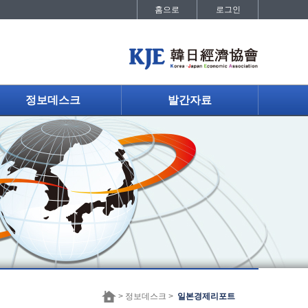
홈으로
로그인
정보데스크
발간자료
> 정보데스크 >
일본경제리포트