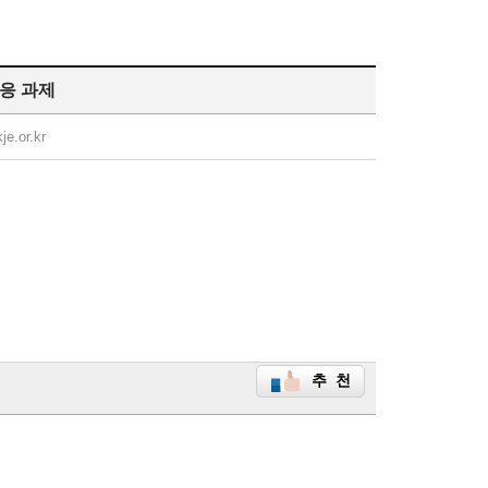
응 과제
je.or.kr
추 천