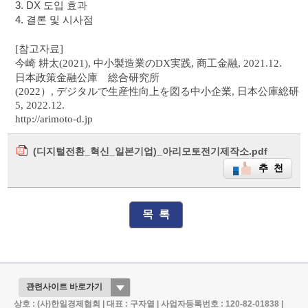
3. DX 도입 효과
4. 결론 및 시사점
[
참고자료
]
今崎 耕太
(2021),
中小製造業
の
DX
実践
,
商工金融
, 2021.12.
日本政策金融公庫
総合研究所
(2022
）
,
デジタルで
生産性向上
を
図
る
中小企業
,
日本公庫総研
5, 2022.12.
http://arimoto-d.jp
(디지털전환_혁신_일본기업)_아리모토전기제작소.pdf
추 천
목 록
상호 : (사)한일경제협회 | 대표 : 구자열 | 사업자등록번호 : 120-82-01838 |