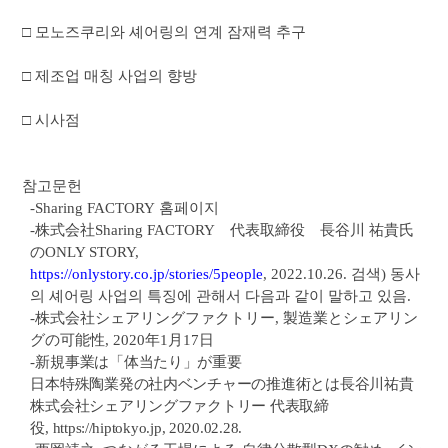
□
모노즈쿠리와 셰어링의 연계 잠재력 추구
□
제조업 매칭 사업의 향방
□
시사점
참고문헌
-Sharing FACTORY
홈페이지
-
株式会社
Sharing FACTORY
代表取締役
長谷川 祐貴氏
の
ONLY STORY,
https://onlystory.co.jp/stories/5people
, 2022.10.26.
검색
)
동사
의 셰어링 사업의 특징에 관해서 다음과 같이 말하고 있음
.
-
株式会社
シェアリングファクトリー
,
製造業
とシェアリン
グの
可能性
, 2020
年
1
月
17
日
-
新規事業
は
「
体当
たり
」
が
重要
日本特殊陶業発
の
社内
ベンチャーの
推進術
とは
長谷川祐貴
株式会社
シェアリングファクトリー
代表取締
役
,
https://hiptokyo.jp,
2020.02.28
.