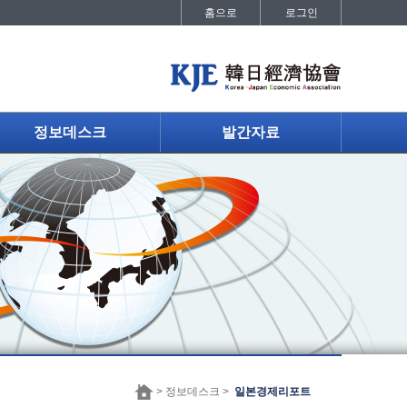
홈으로
로그인
정보데스크
발간자료
> 정보데스크 >
일본경제리포트