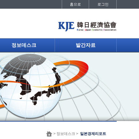
홈으로
로그인
정보데스크
발간자료
> 정보데스크 >
일본경제리포트