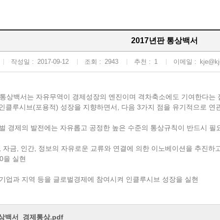
2017년판 통상백서
작성일 :
2017-09-12
조회 :
2943
추천 :
1
이메일 :
kje@kj
판 통상백서는 자유무역이 경제성장의 엔진이며 격차축소에도 기여한다는 
클루시브(포용적) 성장을 지향하면서, 다음 3가지 점을 유기적으로 연
로벌 경제의 발전에는 자유롭고 공정한 높은 수준의 통상규칙이 반드시 필
, 자금, 인간, 정보의 자유로운 교류와 연결에 의한 이노베이션을 추진하고 연결산업
.0을 실현
소기업과 지역 등을 글로벌경제에 참여시켜 인클루시브 성장을 실현
통상백서_경제통상.pdf