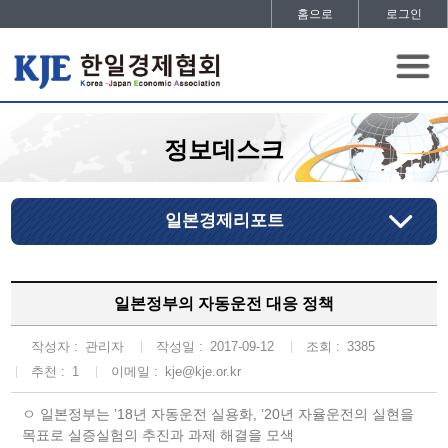
홈으로
로그인
정보데스크
일본경제리포트
일본정부의 자동운전 대응 정책
작성자 :
관리자
작성일 :
2017-09-12
조회 :
3385
추천 :
1
이메일 :
kje@kje.or.kr
ㅇ 일본정부는 ’18년 자동운전 실용화, ’20년 자율운전의 실현을
목표로 실증실험의 추진과 과제 해결을 모색