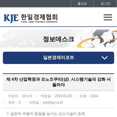
홈으로
로그인
정보데스크
일본경제리포트
제 4차 산업혁명과 모노즈쿠리(상)_시스템기술의 강화 서
둘러야
작성자 :
관리자
작성일 :
2018-01-08
조회 :
3164
추천 :
0
이메일 :
kje@kje.or.kr
ㅇ 일본의 부품의 품질을 높이는 요소기술이 둔화