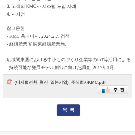
3. 고객의 KMC사 시스템 도입 사례
4. 시사점
참고문헌
- KMC
홈페이지
, 2024.2.7.
검색
- 経済産業省 関東経済産業局
,
広域関東圏
における
中小
ものづくり
企業等
の
IoT
等活用
による
持続可能
な
発展
モデル
創出
に
向
けた
調査
, 2017
年
3
月
(디지털전환_혁신_일본기업)_주식회사KMC.pdf
추 천
목 록