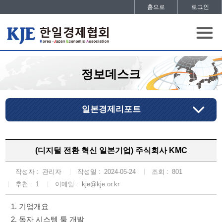
홈으로
로그인
정보데스크
일본경제리포트
(디지털 전환 혁신 일본기업) 주식회사 KMC
작성자 :
관리자
작성일 :
2024-05-24
조회 :
801
추천 :
1
이메일 :
kje@kje.or.kr
1. 기업개요
2. 독자 시스템 툴 개발