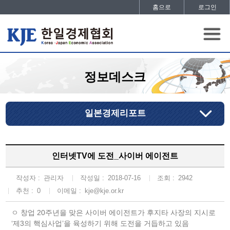
홈으로
로그인
정보데스크
일본경제리포트
인터넷TV에 도전_사이버 에이전트
작성자 :
관리자
작성일 :
2018-07-16
조회 :
2942
추천 :
0
이메일 :
kje@kje.or.kr
ㅇ 창업 20주년을 맞은 사이버 에이전트가 후지타 사장의 지시로
‘제3의 핵심사업’을 육성하기 위해 도전을 거듭하고 있음