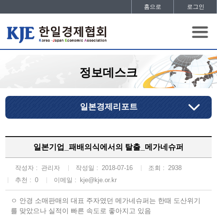
홈으로
로그인
정보데스크
일본경제리포트
일본기업_패배의식에서의 탈출_메가네슈퍼
작성자 :
관리자
작성일 :
2018-07-16
조회 :
2938
추천 :
0
이메일 :
kje@kje.or.kr
ㅇ 안경 소매판매의 대표 주자였던 메가네슈퍼는 한때 도산위기
를 맞았으나 실적이 빠른 속도로 좋아지고 있음