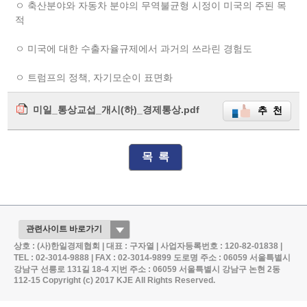
ㅇ 축산분야와 자동차 분야의 무역불균형 시정이 미국의 주된 목
적
ㅇ 미국에 대한 수출자율규제에서 과거의 쓰라린 경험도
ㅇ 트럼프의 정책, 자기모순이 표면화
미일_통상교섭_개시(하)_경제통상.pdf
추 천
목 록
상호 : (사)한일경제협회 | 대표 : 구자열 | 사업자등록번호 : 120-82-01838 |
TEL : 02-3014-9888 | FAX : 02-3014-9899
도로명 주소 : 06059 서울특별시
강남구 선릉로 131길 18-4
지번 주소 : 06059 서울특별시 강남구 논현 2동
112-15
Copyright (c) 2017 KJE All Rights Reserved.