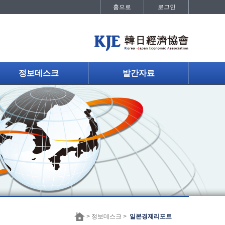
홈으로
로그인
정보데스크
발간자료
> 정보데스크 >
일본경제리포트