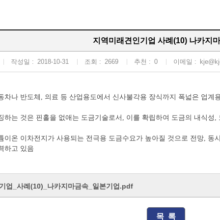
지역미래견인기업 사례(10) 나카지
작성일 :
2018-10-31
조회 :
2669
추천 :
0
이메일 :
kje@kj
동차나 반도체, 의료 등 산업용도에서 신사불각용 장식까지 폭넓은 업계
징하는 것은 핀홀을 없애는 도금기술로서, 이를 확립하여 도금의 내식성,
튬이온 이차전지가 사용되는 전극용 도금수요가 높아질 것으로 전망, 동
력하고 있음
업_사례(10)_나카지마금속_일본기업.pdf
목 록