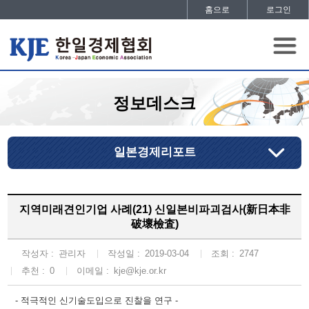
홈으로
로그인
정보데스크
일본경제리포트
지역미래견인기업 사례(21) 신일본비파괴검사(新日本非
破壞檢査)
작성자 :
관리자
작성일 :
2019-03-04
조회 :
2747
추천 :
0
이메일 :
kje@kje.or.kr
- 적극적인 신기술도입으로 진찰을 연구 -