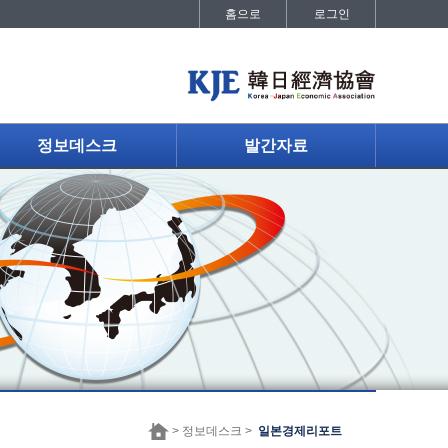
홈으로
로그인
정보데스크
발간자료
> 정보데스크 >
일본경제리포트