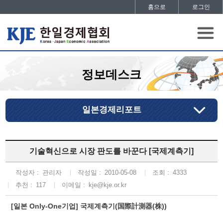
홈으로
로그인
정보데스크
일본경제리포트
기술혁신으로 시장 판도를 바꾼다 [국제계측기]
작성자 :
관리자
작성일 :
2010-05-08
조회 :
4333
추천 :
117
이메일 :
kje@kje.or.kr
[일본 Only-One기업] 국제계측기(国際計測器(株))