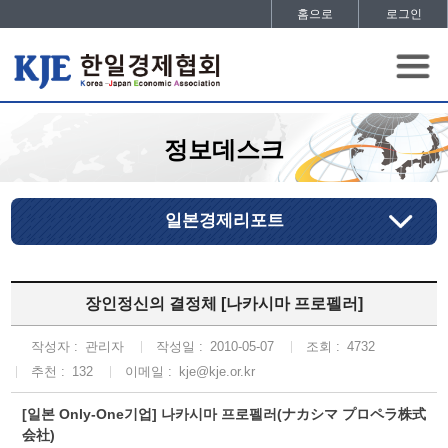
홈으로
로그인
정보데스크
일본경제리포트
장인정신의 결정체 [나카시마 프로펠러]
작성자 :
관리자
작성일 :
2010-05-07
조회 :
4732
추천 :
132
이메일 :
kje@kje.or.kr
[일본 Only-One기업] 나카시마 프로펠러(ナカシマ プロペラ株式
会社)