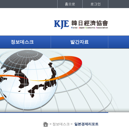
홈으로
로그인
정보데스크
발간자료
> 정보데스크 >
일본경제리포트