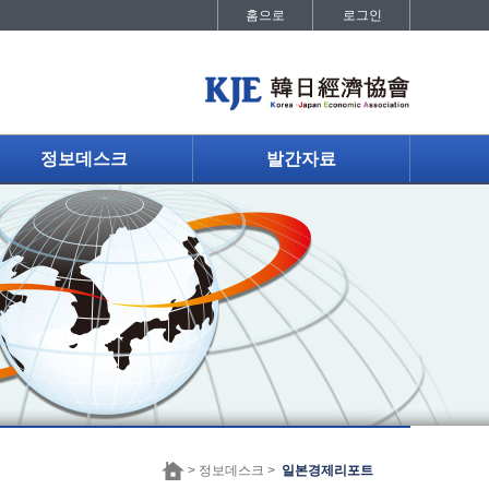
홈으로
로그인
정보데스크
발간자료
> 정보데스크 >
일본경제리포트