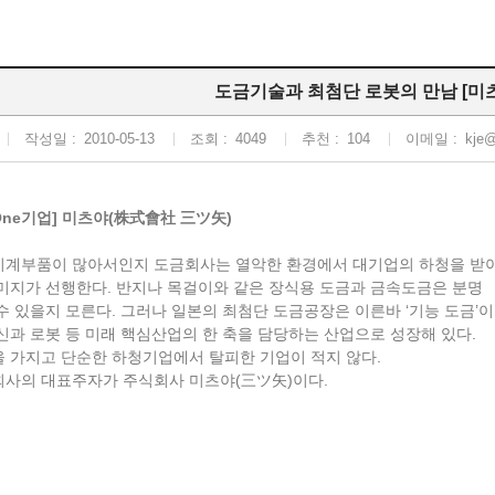
도금기술과 최첨단 로봇의 만남 [미
작성일 :
2010-05-13
조회 :
4049
추천 :
104
이메일 :
kje@
-One기업] 미츠야(株式會社 三ツ矢)
기계부품이 많아서인지 도금회사는 열악한 환경에서 대기업의 하청을 받
미지가 선행한다. 반지나 목걸이와 같은 장식용 도금과 금속도금은 분명
수 있을지 모른다. 그러나 일본의 최첨단 도금공장은 이른바 ‘기능 도금’
신과 로봇 등 미래 핵심산업의 한 축을 담당하는 산업으로 성장해 있다.
 가지고 단순한 하청기업에서 탈피한 기업이 적지 않다.
회사의 대표주자가 주식회사 미츠야(三ツ矢)이다.