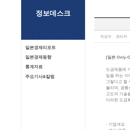
정보데스크
작성자 :
관리자
일본경제리포트
일본경제동향
[일본 Only
통계자료
도금제품에 
일을 하는 이
주요기사&칼럼
그렇다고 할 
불리며, 광통
고도의 기술을
이러한 도금
- 기업개요