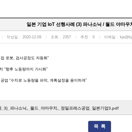
일본 기업 IoT 선행사례 (3) 파나소닉 / 월드 야마
작성일 :
2020-12-09
조회 :
2357
추천 :
0
이메일 :
kje@kj
용접 로봇, 검사공정도 자동화”
치 “향후 노동량까지 가시화”
 공업 “수치로 노동량을 파악, 계획설정을 용이하게”
사례_3)_파나소닉,_월드_야마우치,_정밀프레스공업_일본기업3.pdf
목 록