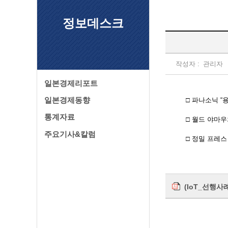
정보데스크
작성자 :
관리자
일본경제리포트
일본경제동향
□ 파나소닉 “
통계자료
□ 월드 야마우
주요기사&칼럼
□ 정밀 프레스
(IoT_선행