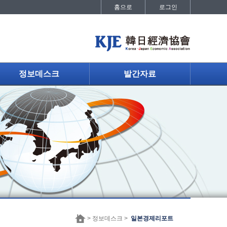
홈으로
로그인
정보데스크
발간자료
> 정보데스크 >
일본경제리포트