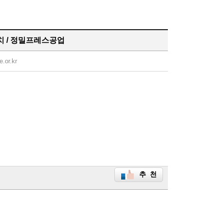
우치 / 정밀프레스공업
e.or.kr
추 천