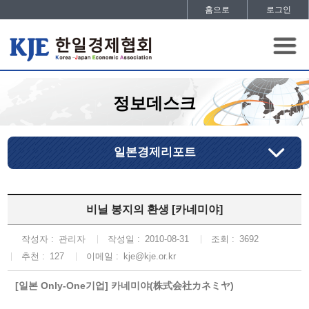
홈으로
로그인
정보데스크
일본경제리포트
비닐 봉지의 환생 [카네미야]
작성자 :
관리자
작성일 :
2010-08-31
조회 :
3692
추천 :
127
이메일 :
kje@kje.or.kr
[일본 Only-One기업] 카네미야(株式会社カネミヤ)