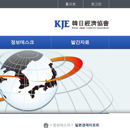
홈으로
로그인
정보데스크
발간자료
> 정보데스크 >
일본경제리포트