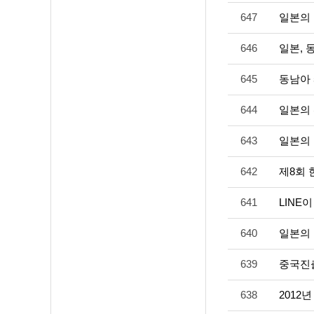
647
일본의 
646
일본, 
645
동남아 
644
일본의 
643
일본의 
642
제8회 
641
LINE
640
일본의
639
중국진출
638
2012