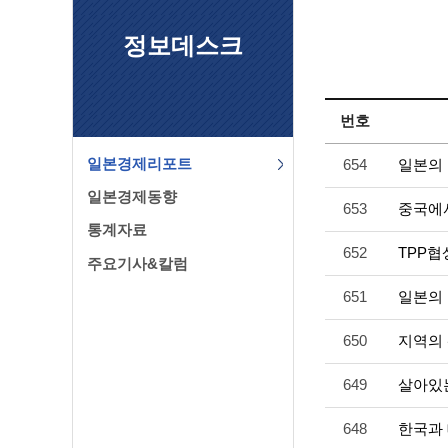
정보데스크
번호
일본경제리포트
654
일본의
일본경제동향
653
중국에
통계자료
652
TPP협
주요기사&칼럼
651
일본의 
650
지역의
649
살아있는
648
한국과 