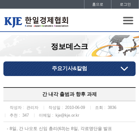
홈으로
로그인
정보데스크
주요기사&칼럼
간 내각 출범과 향후 과제
작성자 :
관리자
작성일 :
2010-06-09
조회 :
3836
추천 :
347
이메일 :
kje@kje.or.kr
- 8일, 간 나오토 신임 총리(63)는 8일, 각료명단을 발표