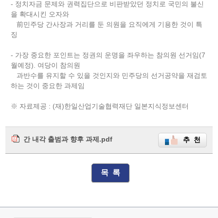
- 정치자금 문제와 권력집단으로 비판받았던 정치로 국민의 불신
을 확대시킨 오자와
前민주당 간사장과 거리를 둔 의원을 요직에게 기용한 것이 특
징
- 가장 중요한 포인트는 정권의 운명을 좌우하는 참의원 선거임(7
월예정). 여당이 참의원
과반수를 유지할 수 있을 것인지와 민주당의 선거공약을 재검토
하는 것이 중요한 과제임
※ 자료제공 : (재)한일산업기술협력재단 일본지식정보센터
간 내각 출범과 향후 과제.pdf
추 천
목 록