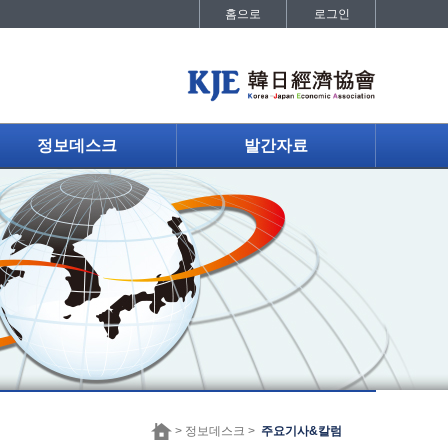
홈으로
로그인
정보데스크
발간자료
> 정보데스크 >
주요기사&칼럼