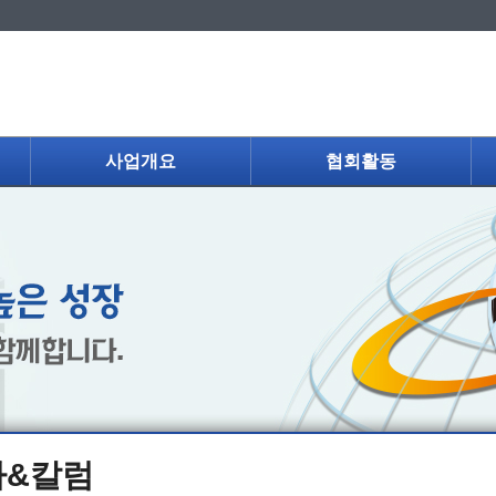
사업개요
협회활동
사&칼럼