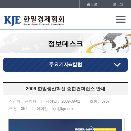
홈으로
로그인
정보데스크
주요기사&칼럼
2009 한일생산혁신 종합컨퍼런스 안내
작성자 :
관리자
작성일 :
2009-09-01
조회 :
3757
추천 :
357
이메일 :
kje@kje.or.kr