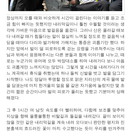
정상까지 오를 때와 비슷하게 시간이 걸린다는 이야기를 듣고 조
금 힘이 빠지는 듯했지만 내리막길이니 훨씬 수월할 것이라는 생
각에 가벼운 마음으로 발걸음을 옮겼다. 그러나 산은 올라갈 때보
다 내려갈 때가 힘들다는 말이 절실히 느껴질 정도로 한 걸음씩 내
딛을 때마다 다리와 발가락에 가해지는 통증은 괴롭기만 했다. 하
지만 앞에서 발이 덜 피로하도록 걷는 요령을 가르쳐주시는 대리
님과 뒤에서 응원해주시는 다른 분들과 함께 이야기를 나누고, 때
로는 누군가의 유머에 모두 박장대소를 하며 내려가다 보니 아픔
도 괴롭게만 느껴지지는 않았다. 그렇게 몇 시간을 내려가다가 어
느 계곡에서 휴식을 취했는데 하나 둘씩 신발을 벗고 발을 담그기
시작했다. 나도 덩달아 투명할 정도로 맑은 지리산의 계곡 물에 발
을 담궜는데 마치 한겨울의 얼음 물 같은 차가움에 놀랐지만 몇 초
간의 짧은 순간이나마 발의 피로가 풀리는 듯했고 기분마저 상쾌
해졌다.
그 후 1시간 여 남짓 속도를 더 빨리하여, 다함께 보조를 맞추어
지상을 향해 울퉁불퉁한 비탈길과 돌길을 내려갔다. 끝이 보이지
않을 것만 같은 내리막길을 계속 내려 오다보니 완만한 평지와 진
분홍색의 흐드러진 꽃이 마치 수고했다는 듯이 우리를 반겨주며