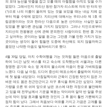
의 포대 능선을 밧줄을 잡고 오를 때의 아찔함을 아직도 잊을 수가
없었다. 그래서인지 지리산 등반 참가자 리스트에 자의 반 타의 반
(?)으로 나의 이름이 올려져 있는 것을 보았을 때는 내심 지레 겁
부터 먹을 수밖에 없었다. 지리산에 대해서는 우리나라 제 1호 국
립공원이라는 것과 한라산 다음으로 높은 산이라는 사실만 알고
있었을 뿐 별다른 관심을 가지지 않았었다. 그러나 지인으로부터
지리산의 천왕봉은 산에
관해 문외한인 사람이라도 한번 쯤 가보
고 싶어하는 곳이라는 말을 듣고는 그만큼 가볼 만한 가치가 있는
곳이라는 생각이 들어 힘들면 도중에 하산해도 되지 않을까하고
품었던 나약한 마음도 떨쳐버리기로 했다.
4월 30일 당일, 마치 수학여행을 가는 것처럼 들뜬 마음으로 출발
하여 5시간 남짓 버스를 타고 숙소에 도착했는데 서울과는 다른
청명한 공기와 숙소 옆 계곡의 물소리에 마음이 한결 가벼워짐을
느꼈다. 다음 날 아침, 드디어 중산리 매표소에서 출발하여 지리산
에 첫 발을 내딛었다. 아침일찍이라 근육이 긴장된 탓인지 짐은 가
벼운 데도 몸은 천근만근이고 자꾸 휴식을 취하고만 싶었다. 30분
가량을 오른 뒤 쉬며 앞으로 남은 코스에 대한 걱정으로 불안해하
고 있을 때 전무님께서 기운을 북돋는 약이라며 알약 반 알을 주셨
는데 약이 정말 효과를 발휘한 것인지 그 후 몸이 훨씬 가뿐해지고
점차 힘이 났다. 그래서 처음보다 여유를 가지고 가끔은 고개를 들
어 주위를 둘러보았는데 영화에서나 나올 법한 신기하게 휘어진