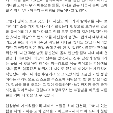
커다란 고목 나무와 이름모를 들풀, 가지로 만든 새둥지 등이 조화
를 이뤄 너무나 아름다운 정경을 만들어내고 있었다.
그렇게 경치도 보고 곳곳에서 사진도 찍어가며 칼바위를 지나 로
타리대피소를 거쳐 법계사에 이르렀는데 햇빛으로 뜨거워진 얼굴
과 욱신거리기 시작한 다리로 인해 모두 조금씩 지쳐있었지만 반
은 왔다는 희망으로 왠지 모를 자신감이 생겼다. 법계사 내부에 다
녀오신 분들이 가져다주신 과일은 제대로 씻지도 않고 나눠먹었
지만 지금까지 먹은 과일 중에 가장 단 것 같았다. 충분한 휴식을
취한 뒤 1시간 30분 남짓 정신없이 올라 반반한 절벽 지대 아래 천
왕샘에 이르렀다. 배낭에 생수는 있었지만 진주 남강의 발원이라
는 물을 꼭 맛보아야 한다는 의무감으로 목을 축이고는 천왕샘을
지나 좁은 협곡같은 바위지대 사이로 끝없이 이어지는 계단길에
직면했다. 이미 다리는 후덜거려 오고 있었지만 조금만 가면 정상
이라는 생각만으로 스스로를 추스르며 계단을 한 발 한 발 올라갔
다. 정상을 향해 오르는 그 길이 아득하게만 느껴졌지만 중간 중간
사진을 찍어주시며 괜찮냐고 걱정해주시는 부장님을 비롯한 다른
분들 덕에 더 힘을 낼 수 있었다.
천왕봉에 가까워질수록 페이스 조절을 하며 천천히, 그러나 있는
힘을 다해 가파른 고비 언덕을 기어오르다시피 하여 드디어 천왕