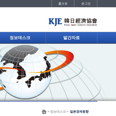
홈으로
로그인
정보데스크
발간자료
> 정보데스크 >
일본경제동향