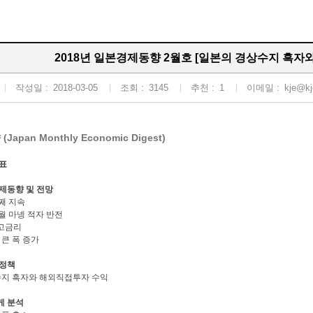
2018년 일본경제동향 2월호 [일본의 경상수지 흑자
작성일 :
2018-03-05
조회 :
3145
추천 :
1
이메일 :
kje@kj
apan Monthly Economic Digest)
지표
경제동향 및 전망
째 지속
월 마넹 적자 반전
·고금리
 큰 폭 증가
 정책
수지 흑자와 해외직접투자 수익
게 분석