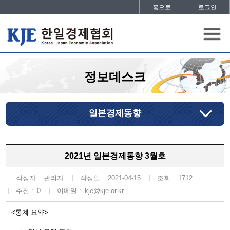
홈으로
로그인
정보데스크
일본경제동향
2021년 일본경제동향 3월호
작성자 :
관리자
작성일 :
2021-04-15
조회 :
1712
추천 :
0
이메일 :
kje@kje.or.kr
<통계 요약>