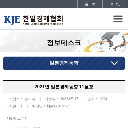
홈으로
로그인
정보데스크
일본경제동향
2021년 일본경제동향 11월호
작성자 :
관리자
작성일 :
2022-05-17
조회 :
1324
추천 :
1
이메일 :
kje@kje.or.kr
<통계 요약>