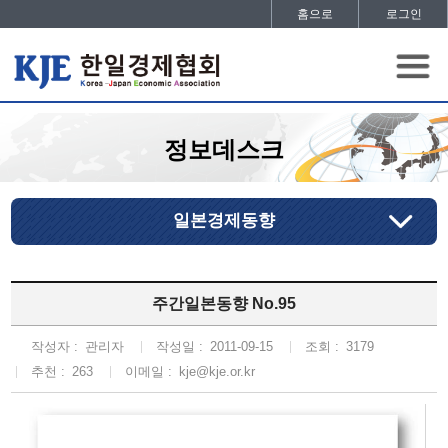
홈으로
로그인
정보데스크
일본경제동향
주간일본동향 No.95
작성자 :
관리자
작성일 :
2011-09-15
조회 :
3179
추천 :
263
이메일 :
kje@kje.or.kr