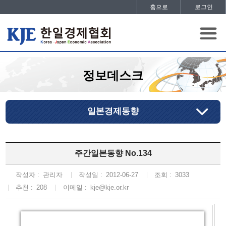
홈으로
로그인
정보데스크
일본경제동향
주간일본동향 No.134
작성자 :
관리자
작성일 :
2012-06-27
조회 :
3033
추천 :
208
이메일 :
kje@kje.or.kr