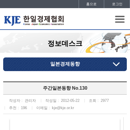
홈으로
로그인
정보데스크
일본경제동향
주간일본동향 No.130
작성자 :
관리자
작성일 :
2012-05-22
조회 :
2977
추천 :
196
이메일 :
kje@kje.or.kr