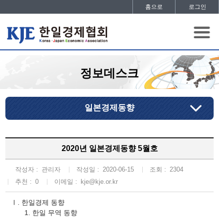
홈으로
로그인
정보데스크
일본경제동향
2020년 일본경제동향 5월호
작성자 :
관리자
작성일 :
2020-06-15
조회 :
2304
추천 :
0
이메일 :
kje@kje.or.kr
Ⅰ. 한일경제 동향
1. 한일 무역 동향