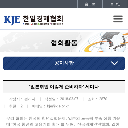
홈으로
로그인
협회활동
공지사항
'일본취업 이렇게 준비하자' 세미나
작성자 :
관리자
작성일 :
2018-03-07
조회 :
2870
추천 :
2
이메일 :
kje@kje.or.kr
우리 협회는 한국의 청년실업문제, 일본의 노동력 부족 상황 가운
데 '한국 청년의 고용기회 확대'를 위해, 전국경제인연합회, 일한