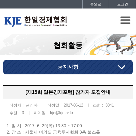
홈으로
로그인
협회활동
공지사항
[제15회 일본경제포럼] 참가자 모집안내
작성자 :
관리자
작성일 :
2017-06-12
조회 :
3041
추천 :
3
이메일 :
kje@kje.or.kr
1. 일 시 : 2017. 6. 29(목) 13:30 ~ 17:00
2. 장 소 : 서울시 여의도 금융투자협회 3층 불스홀