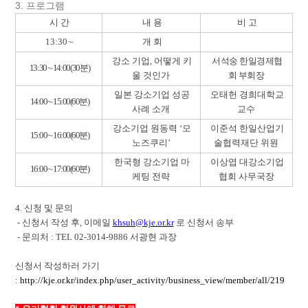
3. 프로그램
시 간
내 용
비 고
13:30
∼
개 회
강소 기업
,
어떻게 키
서석숭 한일경제협
13:30
∼
14:00(30
분
)
울 것인가
회 부회장
일본 강소기업 성공
오태헌 경희대학교
14:00
∼
15:00(60
분
)
사례 소개
교수
강소기업 원동력
‘
모
이준석 한일산업기
15:00
∼
16:00(60
분
)
노즈쿠리
’
술협력재단 위원
한국형 강소기업 마
이상엽 대강소기업
16:00
∼
17:00(60
분
)
케팅 전략
협회 사무국장
4. 신청 및 문의
-
신청서 작성 후
,
이메일
khsuh@kje.or.kr
로 신청서 송부
-
문의처
: TEL 02-3014-9886
서광현 과장
신청서 작성하러 가기
:
http://kje.or.kr/index.php/user_activity/business_view/member/all/219