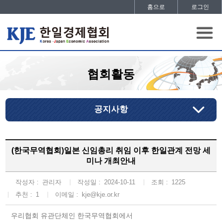
홈으로
로그인
협회활동
공지사항
(한국무역협회)일본 신임총리 취임 이후 한일관계 전망 세
미나 개최안내
작성자 :
관리자
작성일 :
2024-10-11
조회 :
1225
추천 :
1
이메일 :
kje@kje.or.kr
우리협회 유관단체인 한국무역협회에서