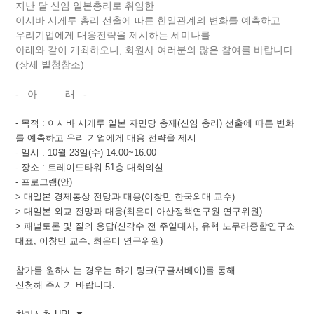
지난 달 신임 일본총리로 취임한
이시바 시게루 총리 선출에 따른 한일관계의 변화를 예측하고
우리기업에게 대응전략을 제시하는 세미나를
아래와 같이 개최하오니, 회원사 여러분의 많은 참여를 바랍니다.
(상세 별첨참조)
- 아 래 -
-
목적
:
이시바 시게루 일본 자민당 총재
(
신임 총리
)
선출에 따른 변화
를 예측하고 우리 기업에게 대응 전략을 제시
-
일시
: 10
월
23
일
(
수
) 14:00~16:00
-
장소
:
트레이드타워
51
층 대회의실
-
프로그램
(
안
)
>
대일본 경제통상 전망과 대응
(
이창민 한국외대 교수
)
>
대일본 외교 전망과 대응
(
최은미 아산정책연구원 연구위원
)
>
패널토론 및 질의 응답
(
신각수 전 주일대사
,
유혁 노무라종합연구소
대표
,
이창민 교수
,
최은미 연구위원
)
참가를 원하시는 경우는 하기 링크(구글서베이)를 통해
신청해 주시기 바랍니다.