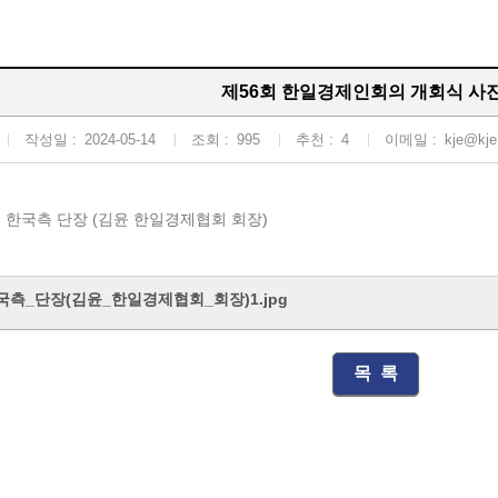
제56회 한일경제인회의 개회식 사진(
작성일 :
2024-05-14
조회 :
995
추천 :
4
이메일 :
kje@kje.
한국측 단장 (김윤 한일경제협회 회장)
측_단장(김윤_한일경제협회_회장)1.jpg
목 록