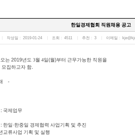
한일경제협회 직원채용 공고
작성일 :
2019-01-24
조회 :
4511
추천 :
3
이메일 :
kje@kje
 오는
2019
년도 3
월 4
일
(
월
)
부터 근무가능한 직원을
 모집하고자 함
.
래
-
문
:
국제업무
무
:
한일
·
한중일 경제협력 사업기획 및 추진
년교류사업 기획 및 실행