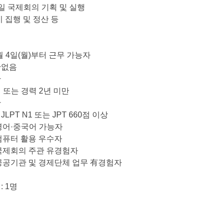
일 국제회의 기획 및 실행
 집행 및 정산 등
월
4
일
(
월
)
부터 근무 가능자
한없음
관
 또는 경력
2
년 미만
관
: JLPT N1
또는
JPT 660
점 이상
어
·
중국어 가능자
 활용 우수자
 주관 유경험자
 및 경제단체 업무
有
경험자
원
: 1
명