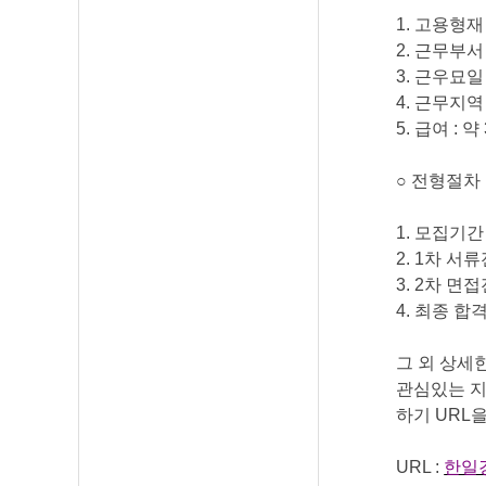
1.
고용형
2.
근무부
3.
근우묘일
4.
근무지
5.
급여
:
약
○
전형절차
1.
모집기
2. 1
차 서
3. 2
차 면
4.
최종 합
그 외 상세
관심있는 
하기
URL
을
URL :
한일