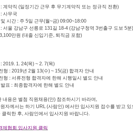
재
:
계약직
(
일정기간 근무 후 무기계약직 또는 정규직 전환
)
서
:
사무국
 및 시간
:
주
5
일 근무
(
월
~
금
) 09:00~18:00
역
:
서울 강남구 선릉로
131
길
18-4 (
강남구청역
3
번출구 도보
5
분
3,100
만원
(
대졸 신입기준
,
퇴직금 포함
)
간
: 2019. 1. 24(
목
) ~ 2. 7(
목
)
류전형
: 2019
년
2
월
13(
수
) ~ 15(
금
)
합격자 안내
접전형
:
서류전형 합격자에 한해 시행일시 별도 안내
격발표
:
최종합격자에 한해 별도 안내
한 내용은 별첨 직원채용
(
안
)
참조하시기 바라며
,
지원자께서는 하기
URL (
사람인
)
에서만 입사지원 접수를 받고 
 클릭한 후
,
사람인에서 입사지원 바랍니다
.
경제협회 입사지원 클릭