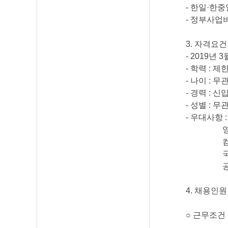
-
한일
·
한중
-
정부사업비
3.
자격요건
- 2019
년
3
-
학력
:
제
-
나이
:
무
-
경력
:
신입
-
성별
:
무
-
우대사항
영
컴퓨터
국제회의
공공기관
4.
채용인
○
근무조건