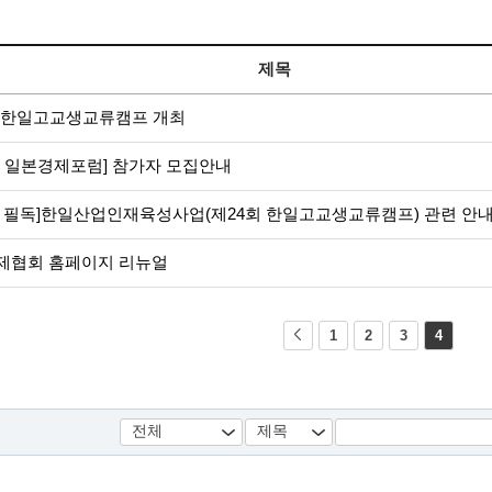
제목
회 한일고교생교류캠프 개최
회 일본경제포럼] 참가자 모집안내
자 필독]한일산업인재육성사업(제24회 한일고교생교류캠프) 관련 안
제협회 홈페이지 리뉴얼
1
2
3
4