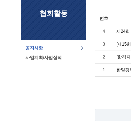
협회활동
번호
4
제24
3
[제15
공지사항
2
[합격
사업계획/사업실적
1
한일경