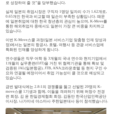
”
.
로 성장하여 줄 것
을 당부했습니다
1
1.62
,
실제 일본의 취업시장은 구직자
명당 일자리 수가
개로
0.65
.
개인 한국과 비교할 때 일손이 부족한 상황입니다
때문
, K-Move
에 일본취업에 대한 한국 청년층의 관심이 높으며
를
통한 해외취업자 중에서도 일본이 가장 큰 비중을 차지하고
.
있습니다
K-Move
(
이번
스쿨 과정
일본 서비스기업 맞춤형 인재 양성과
)
,
,
정
에서는 일본의 항공사
호텔
여행사 등 관광 서비스업에
.
특화된 인재를 양성하게 됩니다
·
3
연수생들은 직무
어학 등
개월의 국내 연수와 현지기업에서
1
(OJT)
개월의 실무훈련
을 거친 뒤 협력기관을 통해 확보 및
JAL(
), JTB, ANA
검증된
일본항공
크라운호텔 등 현지 구인 수
요와 연결될 예정이어서 취업 가능성이 클 것으로 예상되고
.
있습니다
2.8:1
20
K-
금번 발대식에는
의 경쟁률을 뚫고 선발된
명의
move
1
,
스쿨
기생과 함께
이들을 격려하기 위해 허창수 전경
,
,
련 회장
김 윤 한일경제협회 회장
김동만 한국산업인력공단
,
.
이사장
나가미네 야스마사 주한일본대사 등이 참석했습니다