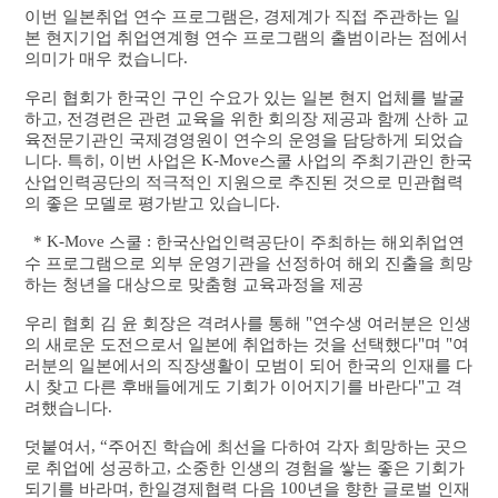
,
이번 일본취업 연수 프로그램은
경제계가 직접 주관하는 일
본 현지기업 취업연계형 연수 프로그램의 출범이라는 점에서
.
의미가 매우 컸습니다
우리 협회가 한국인 구인 수요가 있는 일본 현지 업체를 발굴
,
하고
전경련은 관련 교육을 위한 회의장 제공과 함께 산하 교
육전문기관인 국제경영원이 연수의 운영을 담당하게 되었습
.
,
K-Move
니다
특히
이번 사업은
스쿨 사업의 주최기관인 한국
산업인력공단의 적극적인 지원으로 추진된 것으로 민관협력
.
의 좋은 모델로 평가받고 있습니다
* K-Move
:
스쿨
한국산업인력공단이 주최하는 해외취업연
수 프로그램으로 외부 운영기관을 선정하여 해외 진출을 희망
하는 청년을 대상으로
맞춤형 교육과정을 제공
"
우리 협회 김 윤 회장은 격려사를 통해
연수생 여러분은 인생
"
"
의 새로운 도전으로서 일본에 취업하는 것을 선택했다
며
여
러분의 일본에서의 직장생활이 모범이 되어 한국의 인재를 다
"
시 찾고 다른 후배들에게도 기회가 이어지기를 바란다
고 격
.
려했습니다
, “
덧붙여서
주어진 학습에 최선을 다하여 각자 희망하는 곳으
,
로 취업에 성공하고
소중한 인생의 경험을 쌓는 좋은 기회가
,
100
되기를 바라며
한일경제협력 다음
년을 향한 글로벌 인재