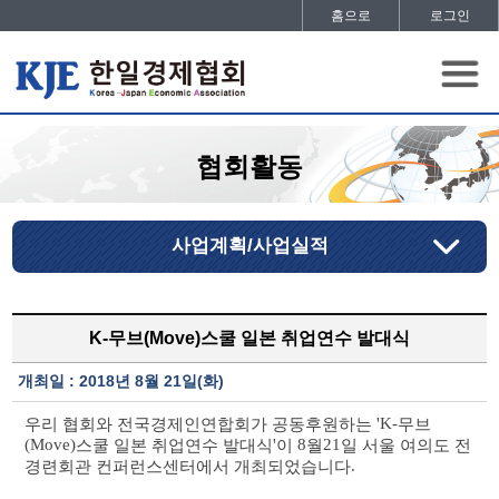
홈으로
로그인
협회활동
사업계획/사업실적
K-무브(Move)스쿨 일본 취업연수 발대식
개최일 : 2018년 8월 21일(화)
'K-
우리 협회와 전국경제인연합회가 공동후원하는
무브
(Move)
'
8
21
스쿨 일본 취업연수 발대식
이
월
일 서울 여의도 전
.
경련회관 컨퍼런스센터에서 개최되었습니다